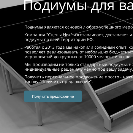
Подиумы
для в
Подиумы являются основой любого успешного меро
Компания "Сцены Нет" изготавливает, доставляет и
подиумы по всей территории РФ.
Работая с 2013 года мы накопили солидный опыт, к
позволяет реализовывать от небольших бюджетных
мероприятий до крупных от 10000 человек и выше.
Мы производим не только стандартные подиумы, но
индивидуальные решения именно под вашу задачу.
Получить персональное предложение просто - наж
кнопку "Получить предложение".
Получить предложение