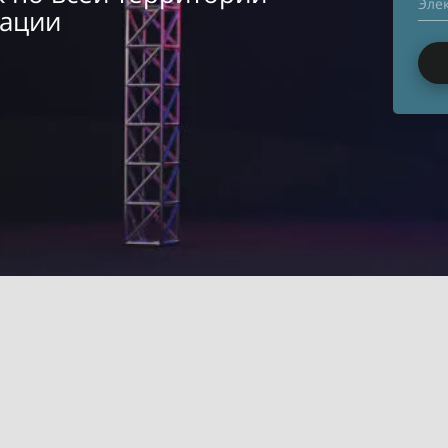
Эле
рации